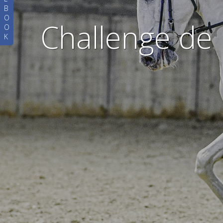
B
O
Challenge de
O
K