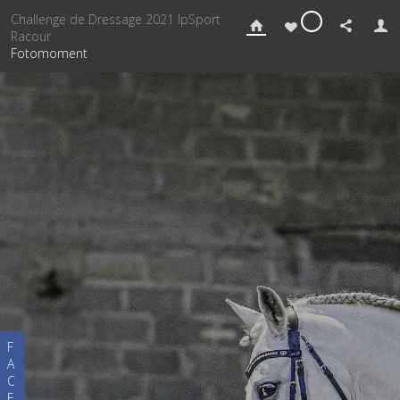
Challenge de Dressage 2021 IpSport
0
Racour
Fotomoment
F
A
C
E