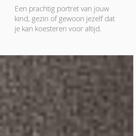
Een prachtig portret van jouw
kind, gezin of gewoon jezelf dat
je kan koesteren voor altijd.