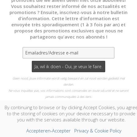
promoties die we alleen delen met onze abbonees!
Vous souhaitez rester informé de nos actualités et
Contact
promotions ? Ensuite, inscrivez-vous à notre bulletin
d'information. Cette lettre d'information est
envoyée très sporadiquement (1 à 3 fois par an) et
propose des promotions exclusives que nous ne
partageons qu'avec nos abonnés !
Geen nood, jouw informatie wordt veilig bewaard en zal nooit worden gedeeld met
derden.
Ne vous inquiétez pas, vos informations sont conservées en toute sécurité et ne seront
jamais communiquées à des tiers.
By continuing to browse or by clicking Accept Cookies, you agre
Nee bedankt - Non merci
to the storing of cookies on your device necessary to provide
you with the services available through our website.
Accepteren-Accepter
Privacy & Cookie Policy