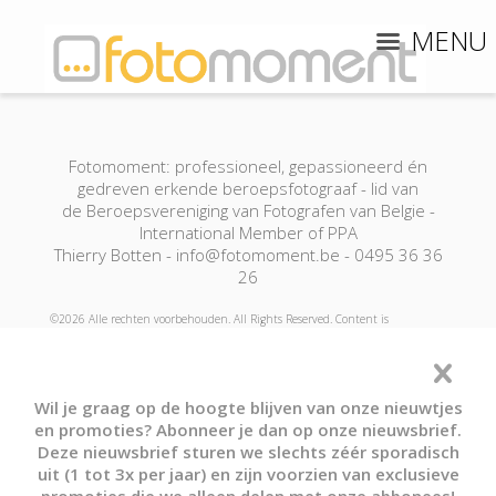
MENU
Fotomoment: professioneel, gepassioneerd én
gedreven erkende beroepsfotograaf - lid van
de Beroepsvereniging van Fotografen van Belgie -
International Member of PPA
Thierry Botten - info@fotomoment.be - 0495 36 36
26
©2026 Alle rechten voorbehouden. All Rights Reserved. Content is
copyrighted! Content copying is prohibited! Allle informatie valt onder
auteursrecht en mag in geen geval worden gedupliceerd of verspreid zonder
voorafgaandelijke schriftelijke toestemming! Fotomoment is een
Wil je graag op de hoogte blijven van onze nieuwtjes
geregistreerde merknaam! (c) Fotomoment - Thierry Botten
en promoties? Abonneer je dan op onze nieuwsbrief.
Deze nieuwsbrief sturen we slechts zéér sporadisch
Fotograaf-Photographe
Jouw foto's-Vos Photos
uit (1 tot 3x per jaar) en zijn voorzien van exclusieve
Boek Nu - Réservation
Cadeaubon! - Bon Cadeau!